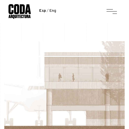
Esp
Eng